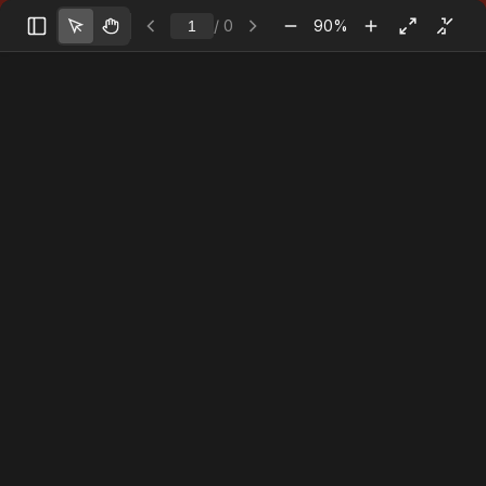
/
0
90
%